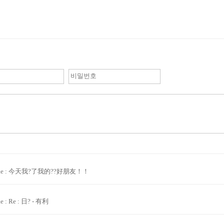
Re : 今天我?了我的??好朋友！！
e : Re : 日? - 有利