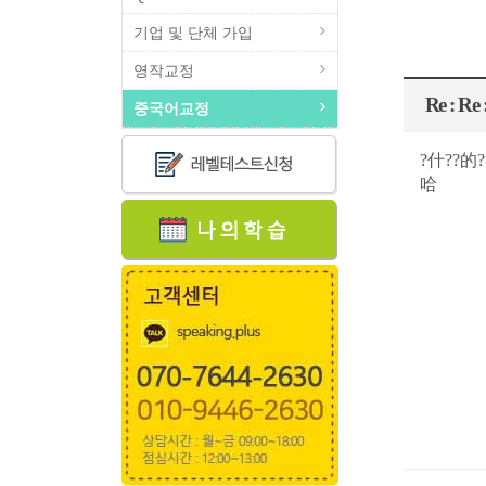
기업 및 단체 가입
영작교정
Re :
중국어교정
?什??的
哈