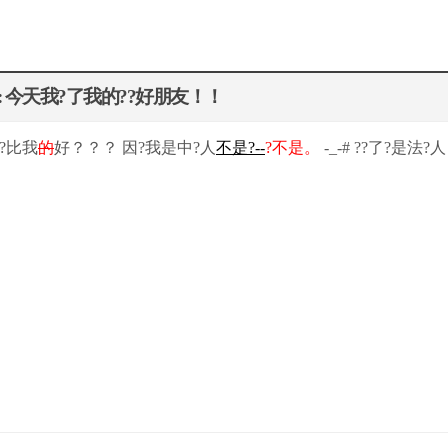
 Re : 今天我?了我的??好朋友！！
??比我
的
好？？？ 因?我是中?人
不是?--
?不是。
-_-# ??了?